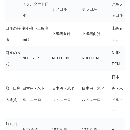
スタンダード口
アルフ
ナノ口座
テラ口座
座
ァ口座
口座の特
初心者〜上級者
上級者
上級者向け
上級者向け
徴
向け
向け
口座の方
NDD
NDD STP
NDD ECN
NDD ECN
式
ECN
日本
取引口座
日本円・米ド
日本円・米ド
日本円・米ド
円・米
の通貨
ル・ユーロ
ル・ユーロ
ル・ユーロ
ドル・
ユーロ
1ロット
10万通貨
10万通貨
10万通貨
−