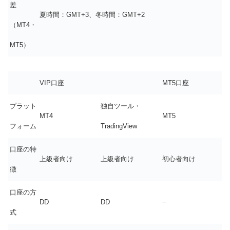
差
夏時間：GMT+3、冬時間：GMT+2
（MT4・
MT5）
VIP口座
MT5口座
プラット
独自ツール・
MT4
MT5
フォーム
TradingView
口座の特
上級者向け
上級者向け
初心者向け
徴
口座の方
DD
DD
−
式