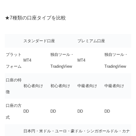
★7種類の口座タイプを比較
スタンダード口座
プレミアム口座
プラット
独自ツール・
独自ツール・
MT4
MT4
フォーム
TradingView
TradingView
口座の特
初心者向け
初心者向け
中級者向け
中級者向け
徴
口座の方
DD
DD
DD
DD
式
日本円・米ドル・ユーロ・豪ドル・シンガポールドル・カナ