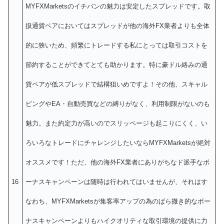
MYFXMarketsのイチバンの魅力は安定したスプレッドです。取
扱通貨ペアにおいてはスプレッドが他の海外FX業者よりも全体
的に狭いため、頻繁にトレードする私にとっては取引コストを
節約することができてとても助かります。特に豪ドル絡みの通
貨ペアが低スプレッドで結構狙いめですよ！その他、スキャル
ピングやEA・自動売買などの縛りがなく、利用制限がないのも
魅力。また約定力が高いのでスリッページも起こりにくく、い
ろいろなトレードにチャレンジしたいならMYFXMarketsが絶対
オススメです！ただ、他の海外FX業者にありがちなド派手なボ
16
ーナスキャンペーンは随時は行われてはいませんが、それはす
なわち、MYFXMarketsが集客率アップの為のばら撒き的なボー
ナスキャンペーンよりもハイクオリティな取引環境の提供に力