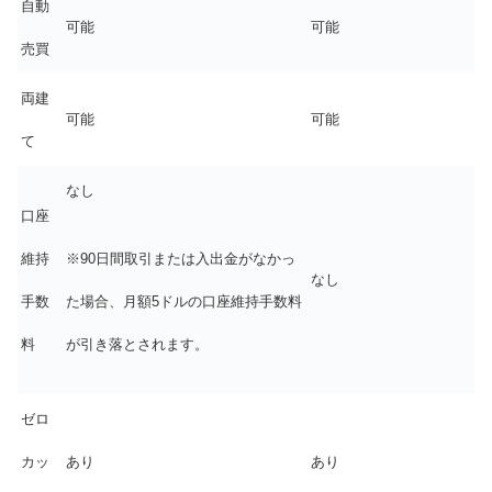
自動
可能
可能
売買
両建
可能
可能
て
なし
口座
維持
※90日間取引または入出金がなかっ
なし
手数
た場合、月額5ドルの口座維持手数料
料
が引き落とされます。
ゼロ
カッ
あり
あり