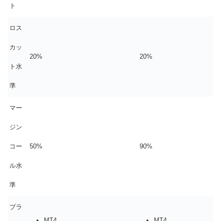
ト
ロス
カッ
20%
20%
ト水
準
マー
ジン
コー
50%
90%
ル水
準
プラ
MT4
MT4