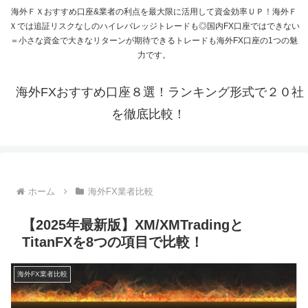
海外ＦＸおすすめ口座&業者の利点を最大限に活用して資金効率ＵＰ！海外Ｆ
Ｘでは追証リスクなしのハイレバレッジトレードも◎国内FX口座ではできない
＝小さな資金で大きなリターンが期待できるトレードも海外FX口座の1つの魅
力です。
海外FXおすすめ口座８選！ランキング形式で２０社
を徹底比較！
ホーム
海外FX業者比較
【2025年最新版】XM/XMTradingと
TitanFXを8つの項目で比較！
海外FX業者比較