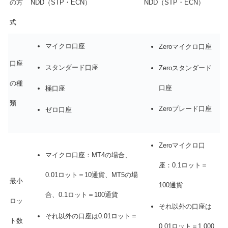
の方
NDD（STP・ECN）
NDD（STP・ECN）
式
マイクロ口座
Zeroマイクロ口座
口座
スタンダード口座
Zeroスタンダード
の種
口座
極口座
類
Zeroブレード口座
ゼロ口座
Zeroマイクロ口
マイクロ口座：MT4の場合、
座：0.1ロット＝
0.01ロット＝10通貨、MT5の場
最小
100通貨
合、0.1ロット＝100通貨
ロッ
それ以外の口座は
それ以外の口座は0.01ロット＝
ト数
0.01ロット＝1,000