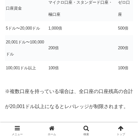
マイクロ口座・スタンダード口座・
ゼロ口
口座資金
極口座
座
5ドル〜20,000ドル
1,000倍
500倍
20,001ドル〜100,000
200倍
200倍
ドル
100,001ドル以上
100倍
100倍
※複数口座を持っている場合は、全口座の口座残高の合計
が20,001ドル以上になるとレバレッジが制限されます。
★TitanFXのレバレッジ制限
メニュー
ホーム
検索
トップ