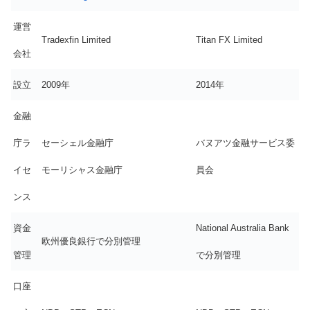
運営
Tradexfin Limited
Titan FX Limited
会社
設立
2009年
2014年
金融
庁ラ
セーシェル金融庁
バヌアツ金融サービス委
イセ
モーリシャス金融庁
員会
ンス
資金
National Australia Bank
欧州優良銀行で分別管理
管理
で分別管理
口座