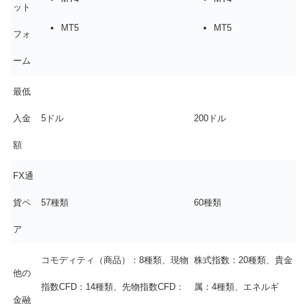
ット
MT5
MT5
フォ
ーム
最低
入金
5ドル
200ドル
額
FX通
貨ペ
57種類
60種類
ア
コモディティ（商品）：8種類、現物
株式指数：20種類、貴金
他の
指数CFD：14種類、先物指数CFD：
属：4種類、エネルギ
金融