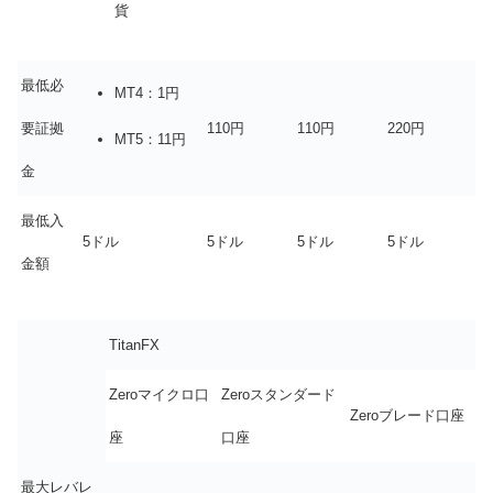
貨
最低必
MT4：1円
要証拠
110円
110円
220円
MT5：11円
金
最低入
5ドル
5ドル
5ドル
5ドル
金額
TitanFX
Zeroマイクロ口
Zeroスタンダード
Zeroブレード口座
座
口座
最大レバレ