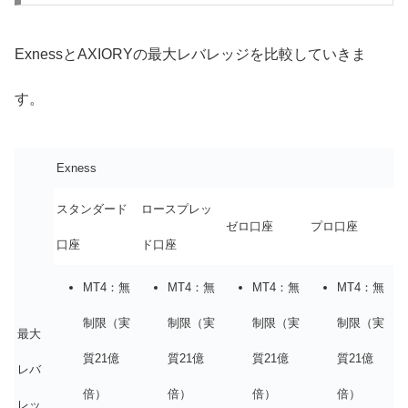
ExnessとAXIORYの最大レバレッジを比較していきま
す。
Exness
スタンダード
ロースプレッ
ゼロ口座
プロ口座
口座
ド口座
MT4：無
MT4：無
MT4：無
MT4：無
制限（実
制限（実
制限（実
制限（実
最大
質21億
質21億
質21億
質21億
レバ
倍）
倍）
倍）
倍）
レッ