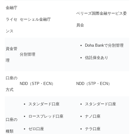
金融庁
ベリーズ国際金融サービス委
ライセ
セーシェル金融庁
員会
ンス
Doha Bankで分別管理
資金管
分別管理
信託保全あり
理
口座の
NDD（STP・ECN）
NDD（STP・ECN）
方式
スタンダード口座
スタンダード口座
ロースプレッド口座
ナノ口座
口座の
ゼロ口座
テラ口座
種類