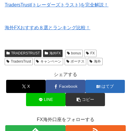
TradersTrust(トレーダーズトラスト)を完全解説！
海外FXおすすめ８選とランキング比較！
TRADERSTRUST
海外FX
bonus
FX
TradersTrust
キャンペーン
ボーナス
海外
シェアする
X
Facebook
はてブ
LINE
コピー
FX海外口座をフォローする