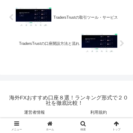
TradersTrustの取引ツール・サービス
TradersTrustの口座開設方法と流れ
海外FXおすすめ口座８選！ランキング形式で２０
社を徹底比較！
運営者情報
利用規約
引用・転載について
プライバシーポリシー
免責事項について
お問い合わせ
メニュー
ホーム
検索
トップ