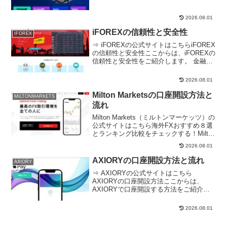
2026.08.01
iFOREXの信頼性と安全性
IFOREX
⇒ iFOREXの公式サイトはこちらiFOREX
の信頼性と安全性ここからは、iFOREXの
信頼性と安全性をご紹介します。 金融ラ
イセンスはBVI FSCで取得 分別管理と信
託保全なし 日本の金融庁から警告を受け
2026.08.01
ている金融ライセンスはBVI ...
Milton Marketsの口座開設方法と
MILTONMARKETS
流れ
Milton Markets（ミルトンマーケッツ）の
公式サイトはこちら海外FXおすすめ８選
とランキング比較をチェックする！Milton
Marketsの口座開設方法ここからは、
2026.08.01
Milton Marketsで口座開設する方法をご紹
介します。ア...
AXIORYの口座開設方法と流れ
AXIORY
⇒ AXIORYの公式サイトはこちら
AXIORYの口座開設方法ここからは、
AXIORYで口座開設する方法をご紹介し
ます。口座開設を選ぶAXIORYの公式サ
イトにある「口座開設する」を押しま
2026.08.01
す。登録情報を入力「トレードを開始し
ていただけます。...