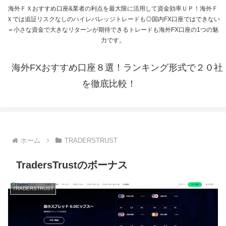
海外ＦＸおすすめ口座&業者の利点を最大限に活用して資金効率ＵＰ！海外Ｆ
Ｘでは追証リスクなしのハイレバレッジトレードも◎国内FX口座ではできない
＝小さな資金で大きなリターンが期待できるトレードも海外FX口座の1つの魅
力です。
海外FXおすすめ口座８選！ランキング形式で２０社
を徹底比較！
ホーム
TRADERSTRUST
TradersTrustのボーナス
TRADERSTRUST