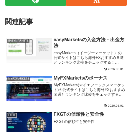
関連記事
easyMarketsの入金方法・出金方
EASYMARKETS
法
easyMarkets（イージーマーケット）の
公式サイトはこちら海外FXおすすめ８選
とランキング比較をチェックする！
easyMarketsの入金方法・出金方法ここ
2026.08.01
からは、easyMarketsの入金方法・出金
方法をご紹介します。 入金方法 ...
MyFXMarketsのボーナス
MYFXMARKETS
MyFXMarkets(マイエフエックスマーケッ
ト)の公式サイトはこちら海外FXおすすめ
８選とランキング比較をチェックする！
MyFXMarketsのボーナスMyFXMarketsで
は、不定期でボーナスを開催していま
2026.08.01
す。ボーナス事例を紹介しま...
FXGTの信頼性と安全性
FXGT
FXGTの信頼性と安全性